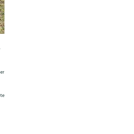
e
er
bte