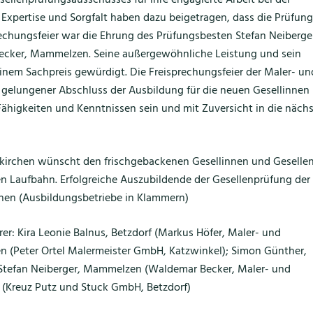
ellenprüfungsausschusses für ihre engagierte Arbeit bei der
 Expertise und Sorgfalt haben dazu beigetragen, dass die Prüfung
prechungsfeier war die Ehrung des Prüfungsbesten Stefan Neiberge
cker, Mammelzen. Seine außergewöhnliche Leistung und sein
em Sachpreis gewürdigt. Die Freisprechungsfeier der Maler- un
n gelungener Abschluss der Ausbildung für die neuen Gesellinnen
 Fähigkeiten und Kenntnissen sein und mit Zuversicht in die näch
enkirchen wünscht den frischgebackenen Gesellinnen und Geselle
chen Laufbahn. Erfolgreiche Auszubildende der Gesellenprüfung der
chen (Ausbildungsbetriebe in Klammern)
r: Kira Leonie Balnus, Betzdorf (Markus Höfer, Maler- und
n (Peter Ortel Malermeister GmbH, Katzwinkel); Simon Günther,
 Stefan Neiberger, Mammelzen (Waldemar Becker, Maler- und
 (Kreuz Putz und Stuck GmbH, Betzdorf)