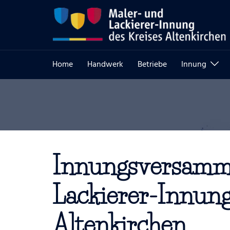
Zum
Inhalt
springen
Home
Handwerk
Betriebe
Innung
Innungsversamml
Lackierer-Innung
Altenkirchen