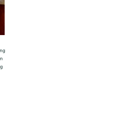
ung
en
ng