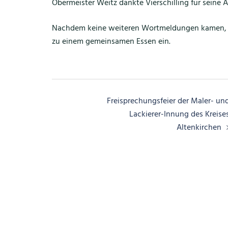
Obermeister Weitz dankte Vierschilling für seine
Nachdem keine weiteren Wortmeldungen kamen, sc
zu einem gemeinsamen Essen ein.
Beitragsnavigation
Freisprechungsfeier der Maler- un
Lackierer-Innung des Kreise
Altenkirchen