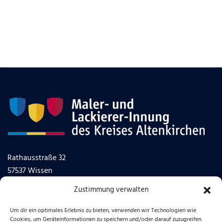
Rathausstraße 32
57537 Wissen
Zustimmung verwalten
Telefon: 0 26 02/1005-0
Um dir ein optimales Erlebnis zu bieten, verwenden wir Technologien wie
Cookies, um Geräteinformationen zu speichern und/oder darauf zuzugreifen.
info@malerinnung-altenkirchen.de